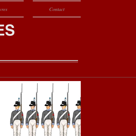
vres
Contact
ES