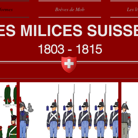
formes
Brèves de Mob
Les li
ES MILICES SUISS
1803 - 1815